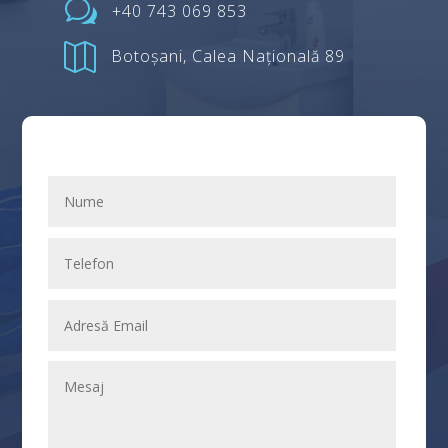
w
+40 743 069 853

Botoșani, Calea Națională 89