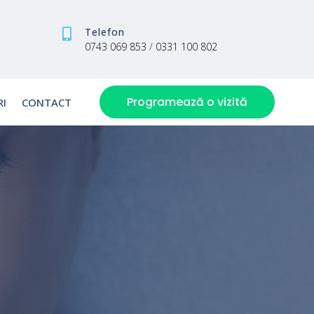
Telefon

0743 069 853
/
0331 100 802
Programează o vizită
RI
CONTACT