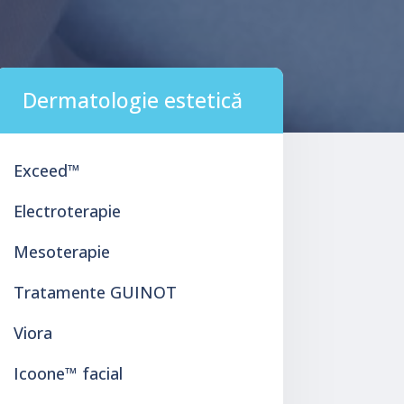
Dermatologie estetică
Exceed™
Electroterapie
Mesoterapie
Tratamente GUINOT
Viora
Icoone™ facial