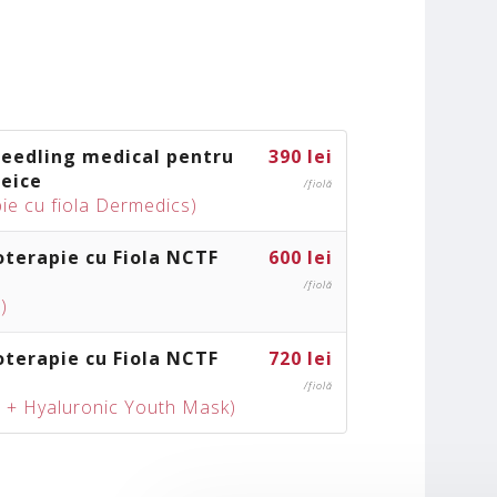
eedling medical pentru
390 lei
neice
/fiolă
ie cu fiola Dermedics)
terapie cu Fiola NCTF
600 lei
/fiolă
)
terapie cu Fiola NCTF
720 lei
/fiolă
F + Hyaluronic Youth Mask)