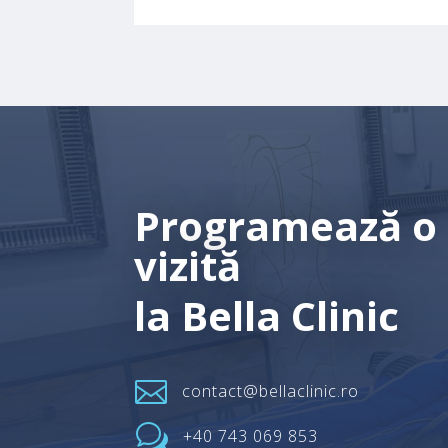
Programează o
vizită
la Bella Clinic

contact@bellaclinic.ro
w
+40 743 069 853