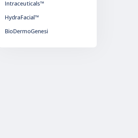
Intraceuticals™
HydraFacial™
BioDermoGenesi