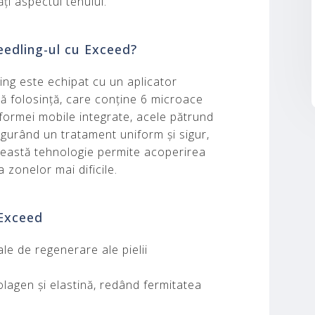
ți aspectul tenului.
edling-ul cu Exceed?
ing este echipat cu un aplicator
ă folosință, care conține 6 microace
atformei mobile integrate, acele pătrund
sigurând un tratament uniform și sigur,
 Această tehnologie permite acoperirea
 a zonelor mai dificile.
 Exceed
le de regenerare ale pielii
lagen și elastină, redând fermitatea