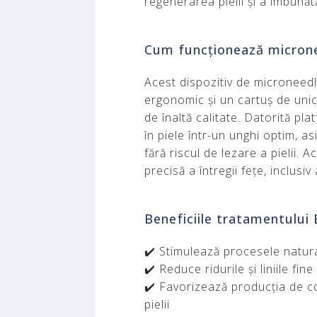
regenerarea pielii și a îmbunătă
Cum funcționează microne
Acest dispozitiv de microneedl
ergonomic și un cartuș de unic
de înaltă calitate. Datorită pl
în piele într-un unghi optim, a
fără riscul de lezare a pielii.
precisă a întregii fețe, inclusiv
Beneficiile tratamentului
✔️ Stimulează procesele natura
✔️ Reduce ridurile și liniile fine
✔️ Favorizează producția de co
pielii