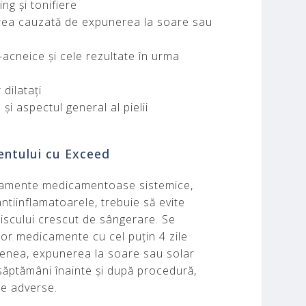
ing și tonifiere
rea cauzată de expunerea la soare sau
-acneice și cele rezultate în urma
dilatați
 și aspectul general al pielii
mentului cu Exceed
tamente medicamentoase sistemice,
tiinflamatoarele, trebuie să evite
iscului crescut de sângerare. Se
r medicamente cu cel puțin 4 zile
enea, expunerea la soare sau solar
săptămâni înainte și după procedură,
te adverse.