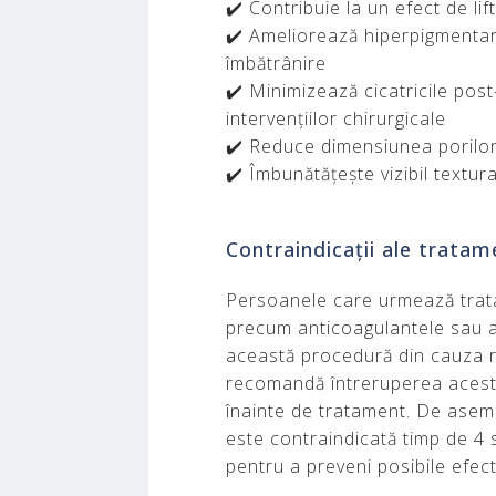
✔️ Contribuie la un efect de lift
✔️ Ameliorează hiperpigmenta
îmbătrânire
✔️ Minimizează cicatricile post
intervențiilor chirurgicale
✔️ Reduce dimensiunea porilor 
✔️ Îmbunătățește vizibil textura
Contraindicații ale trata
Persoanele care urmează tra
precum anticoagulantele sau an
această procedură din cauza r
recomandă întreruperea acesto
înainte de tratament. De asem
este contraindicată timp de 4 
pentru a preveni posibile efec