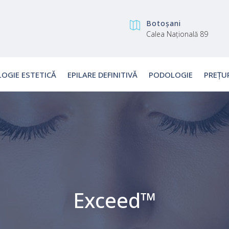
Botoșani

Calea Națională 89
OGIE ESTETICĂ
EPILARE DEFINITIVĂ
PODOLOGIE
PREȚU
Exceed™